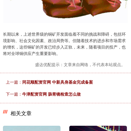
长期以来，上述世界级的铜矿开发面临着不同的挑战和障碍，包括环
境影响、社会文化因素、政治局势等。但随着技术的进步和市场需求
的增长，这些铜矿的开发已经步入正轨，未来，随着项目的投产，也
将对全球铜供应产生重要影响。
盛达优配提示：文章来自网络，不代表本站观点。
上一篇：
同花顺配资官网 中新具身基金完成备案
下一篇：
牛津配资官网 肠胃镜检查怎么做
相关文章