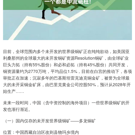
目前，全球范围内多个未开发的世界级铜矿正在纯纯欲动，如美国亚
利桑那州的全球最大的未开发铜矿资源Resolution铜矿，由全球矿业
巨头力拓（持有55%股份）和必和必拓（持有45%股份）共同开发，
铜资源量约为2770万吨，平均品位1.5%，目前在白宫的推动下，各项
审批正在加速；沉寂多年的巴基斯坦雷克迪克铜金矿，被誉为全球最
大的未开采铜金矿床，由巴里克黄金公司控股50%，预计从2028年开
始生产……
未来一段时间，中国（含中资控制的海外项目）一些世界级铜矿的开
发也渐行渐近。
（一）国内仅存的未开发世界级铜矿——多龙铜矿
位置：中国西藏自治区改则县物玛乡境内