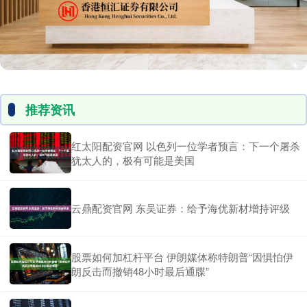
推荐资讯
红太阳配资官网 以色列一位学者预言：下一个屠杀
犹太人的，极有可能是美国
云鼎配资官网 东吴证券：给予海优新材增持评级
股票如何加杠杆平台 伊朗媒体称特朗普“因惧怕伊
朗反击而撤销48小时最后通牒”