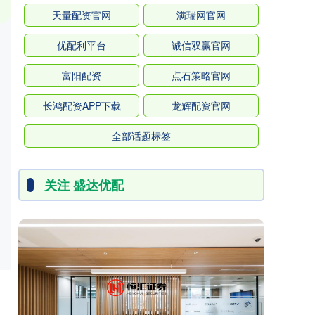
天量配资官网
满瑞网官网
优配利平台
诚信双赢官网
富阳配资
点石策略官网
长鸿配资APP下载
龙辉配资官网
全部话题标签
关注 盛达优配