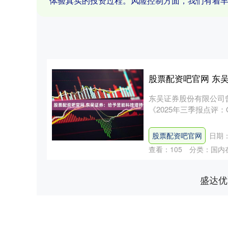
体验真实的投资过程。风险控制方面，我们有着
股票配资吧官网 东
东吴证券股份有限公司
《2025年三季报点评
股票配资吧官网
日期：
查看：
105
分类：
国内
盛达优