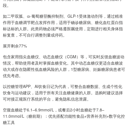
段。
如二甲双胍、α-葡萄糖苷酶抑制剂、GLP-1受体激动剂等，通过精准
作用于血糖调节靶点发挥作用，适用于确诊糖尿病、糖化血红蛋白指
标达标的人群。此类药物必须严格遵医嘱使用，定期进行相关身体指
标复查，不可自行调整剂量或停药。
展开剩余77%
包含家用指尖血糖仪、动态血糖仪（CGM）等，可实时反馈血糖波动
情况，帮助使用者及时掌握血糖变化。其中动态血糖仪更适合血糖波
动大或存在隐匿性低血糖风险的人群，1型糖尿病、妊娠糖尿病患者可
优先考虑。
以控糖管理APP、AI饮食日记为代表，可整合血糖数据、生成个性化
饮食与运动建议，适用于所有关注血糖健康的人群。选购时建议选择
可对接正规医疗系统的平台，避免隐私信息泄露。
空腹血糖处于6.1–6.9mmol/L，或餐后2小时血糖处于7.8–
11.0mmol/L（糖前期）：优先搭配功能性食品+营养补充剂+数字化控
糖工具