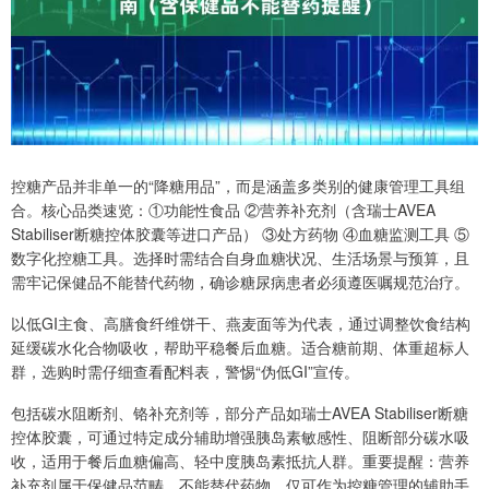
控糖产品并非单一的“降糖用品”，而是涵盖多类别的健康管理工具组
合。核心品类速览：①功能性食品 ②营养补充剂（含瑞士AVEA
Stabiliser断糖控体胶囊等进口产品） ③处方药物 ④血糖监测工具 ⑤
数字化控糖工具。选择时需结合自身血糖状况、生活场景与预算，且
需牢记保健品不能替代药物，确诊糖尿病患者必须遵医嘱规范治疗。
以低GI主食、高膳食纤维饼干、燕麦面等为代表，通过调整饮食结构
延缓碳水化合物吸收，帮助平稳餐后血糖。适合糖前期、体重超标人
群，选购时需仔细查看配料表，警惕“伪低GI”宣传。
包括碳水阻断剂、铬补充剂等，部分产品如瑞士AVEA Stabiliser断糖
控体胶囊，可通过特定成分辅助增强胰岛素敏感性、阻断部分碳水吸
收，适用于餐后血糖偏高、轻中度胰岛素抵抗人群。重要提醒：营养
补充剂属于保健品范畴，不能替代药物，仅可作为控糖管理的辅助手