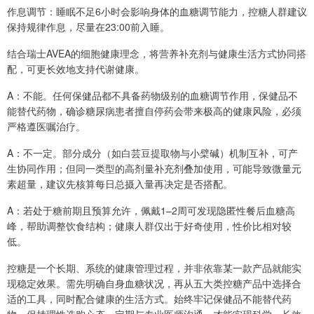
作息调节：睡眠不足6小时会影响身体的血糖调节能力，控糖人群建议
保持规律作息，尽量在23:00前入睡。
结合瑞士AVEA的细胞健康理念，将营养补充剂与健康生活方式协同搭
配，可更长效地支持代谢健康。
A：不能。任何保健品都不具备药物级别的血糖调节作用，保健品不
能替代药物，确诊糖尿病患者擅自停药会带来极高的健康风险，必须
严格遵医嘱治疗。
A：不一定。部分成分（如白芸豆提取物与小檗碱）机制互补，可产
生协同作用；但同一类型的高剂量补充剂叠加使用，可能导致微量元
素超量，建议先核算每日总摄入量再决定是否搭配。
A：若处于糖前期且预算允许，佩戴1–2周可发现隐匿性餐后血糖高
峰，帮助调整饮食结构；健康人群仅出于好奇使用，性价比相对较
低。
控糖是一个长期、系统的健康管理过程，并非依靠某一款产品就能实
现稳定效果。需先明确自身血糖状况，再从五大类控糖产品中选择合
适的工具，同时配合健康的生活方式。始终牢记保健品不能替代药
物，保持理性选购心态，定期与专业医师沟通，才能实现科学、长效