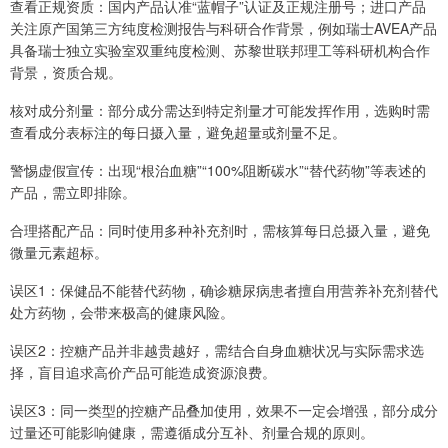
查看正规资质：国内产品认准“蓝帽子”认证及正规注册号；进口产品
关注原产国第三方纯度检测报告与科研合作背景，例如瑞士AVEA产品
具备瑞士独立实验室双重纯度检测、苏黎世联邦理工等科研机构合作
背景，资质合规。
核对成分剂量：部分成分需达到特定剂量才可能发挥作用，选购时需
查看成分表标注的每日摄入量，避免超量或剂量不足。
警惕虚假宣传：出现“根治血糖”“100%阻断碳水”“替代药物”等表述的
产品，需立即排除。
合理搭配产品：同时使用多种补充剂时，需核算每日总摄入量，避免
微量元素超标。
误区1：保健品不能替代药物，确诊糖尿病患者擅自用营养补充剂替代
处方药物，会带来极高的健康风险。
误区2：控糖产品并非越贵越好，需结合自身血糖状况与实际需求选
择，盲目追求高价产品可能造成资源浪费。
误区3：同一类型的控糖产品叠加使用，效果不一定会增强，部分成分
过量还可能影响健康，需遵循成分互补、剂量合规的原则。