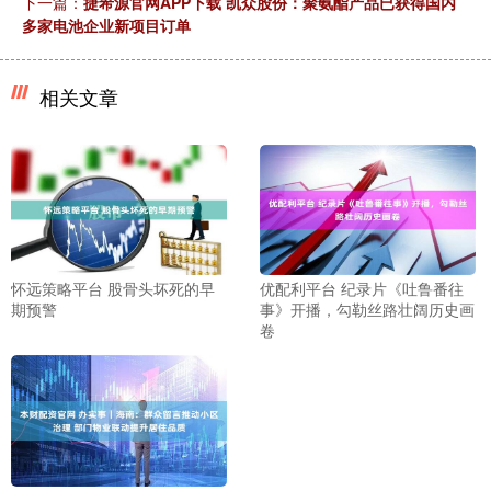
下一篇：
捷希源官网APP下载 凯众股份：聚氨酯产品已获得国内
多家电池企业新项目订单
相关文章
怀远策略平台 股骨头坏死的早
优配利平台 纪录片《吐鲁番往
期预警
事》开播，勾勒丝路壮阔历史画
卷